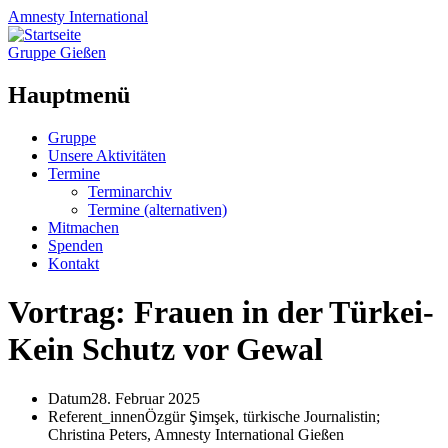
Amnesty
International
Gruppe Gießen
Hauptmenü
Zum
Gruppe
Inhalt
Unsere Aktivitäten
springen
Termine
Terminarchiv
Termine (alternativen)
Mitmachen
Spenden
Kontakt
Vortrag: Frauen in der Türkei-
Kein Schutz vor Gewal
Datum
28. Februar 2025
Referent_innen
Özgür Şimşek, türkische Journalistin;
Christina Peters, Amnesty International Gießen