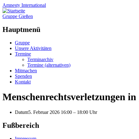
Amnesty
International
Gruppe Gießen
Hauptmenü
Zum
Gruppe
Inhalt
Unsere Aktivitäten
springen
Termine
Terminarchiv
Termine (alternativen)
Mitmachen
Spenden
Kontakt
Menschenrechtsverletzungen in
Datum
5. Februar 2026 16:00
–
18:00 Uhr
Fußbereich
Impressum