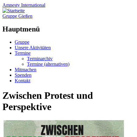
Amnesty
International
Gruppe Gießen
Hauptmenü
Zum
Gruppe
Inhalt
Unsere Aktivitäten
springen
Termine
Terminarchiv
Termine (alternativen)
Mitmachen
Spenden
Kontakt
Zwischen Protest und
Perspektive